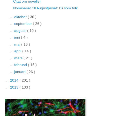
Citat om noveller
Nominerad till Augustpriset: Bli som folk
►
oktober
( 36 )
►
september
( 26 )
►
augusti
( 10 )
►
juni
( 4 )
►
maj
( 16 )
►
april
( 14 )
►
mars
( 21 )
►
februari
( 15 )
►
januari
( 26 )
►
2014
( 201 )
►
2013
( 133 )