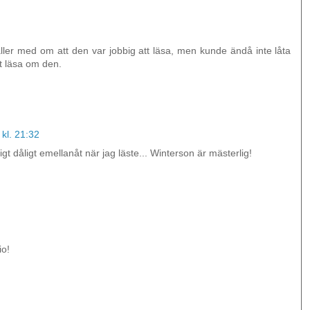
åller med om att den var jobbig att läsa, men kunde ändå inte låta
st läsa om den.
kl. 21:32
t dåligt emellanåt när jag läste... Winterson är mästerlig!
io!