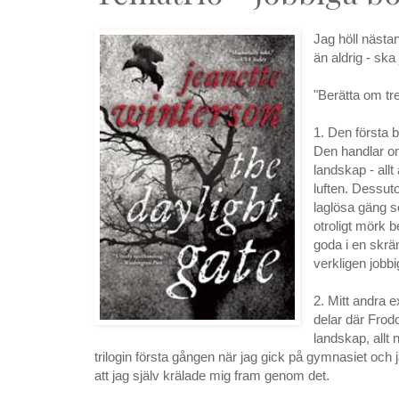
Jag höll nästa
än aldrig - sk
"Berätta om tr
1. Den första 
Den handlar o
landskap - allt
luften. Dessut
laglösa gäng so
otroligt mörk 
goda i en skr
verkligen jobbig
2. Mitt andra 
delar där Frod
landskap, allt
trilogin första gången när jag gick på gymnasiet och
att jag själv krälade mig fram genom det.