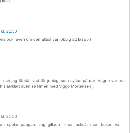
 läsa.
kl. 21:33
 bok, även om den alltså var jobbig att läsa :-)
, och jag förstår vad för jobbigt som syftas på där. Vägen var bra
(och självklart även se filmen med Viggo Mortensen).
kl. 21:33
om spelar pappan. Jag gillade filmen också, men boken var