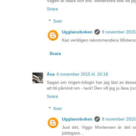
Vägen är otäck och bra. Wintersons bok vill jag
Svara
Svar
Ugglanoboken
9 november 2015 
Kan verkligen rekommendera Wintersons
Svara
Åsa
4 november 2015 kl. 20:18
Sagan om ringen-trilogin har jag läst av dessa
att bli påmind om - tack! Den vill jag ju läsa 
Svara
Svar
Ugglanoboken
9 november 2015 
Just det, Viggo Mortensen är det s
jobbigare...