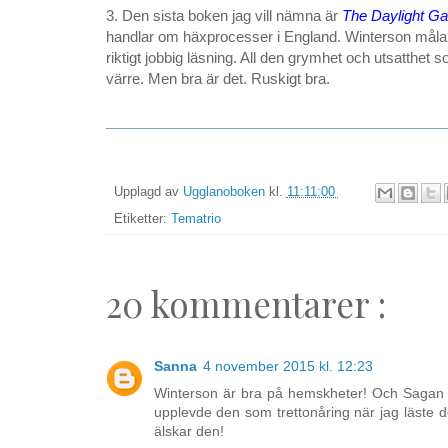
3. Den sista boken jag vill nämna är
The Daylight Ga
handlar om häxprocesser i England. Winterson målar 
riktigt jobbig läsning. All den grymhet och utsatthet
värre. Men bra är det. Ruskigt bra.
__________________________________________
Upplagd av
Ugglanoboken
kl.
11:11:00
Etiketter:
Tematrio
20 kommentarer :
Sanna
4 november 2015 kl. 12:23
Winterson är bra på hemskheter! Och Sagan om
upplevde den som trettonåring när jag läste de
älskar den!