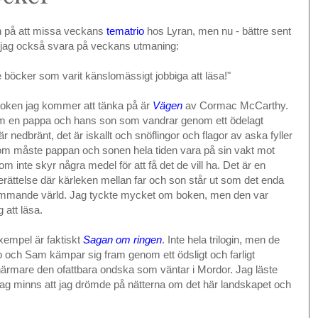
n på att missa veckans
tematrio
hos Lyran, men nu - bättre sent
a jag också svara på veckans utmaning:
e böcker som varit känslomässigt jobbiga att läsa!"
boken jag kommer att tänka på är
Vägen
av Cormac McCarthy.
m en pappa och hans son som vandrar genom ett ödelagt
 är nedbränt, det är iskallt och snöflingor och flagor av aska fyller
om måste pappan och sonen hela tiden vara på sin vakt mot
m inte skyr några medel för att få det de vill ha. Det är en
berättelse där kärleken mellan far och son står ut som det enda
ämmande värld. Jag tyckte mycket om boken, men den var
 att läsa.
exempel är faktiskt
Sagan om ringen
. Inte hela trilogin, men de
o och Sam kämpar sig fram genom ett ödsligt och farligt
 närmare den ofattbara ondska som väntar i Mordor. Jag läste
 jag minns att jag drömde på nätterna om det här landskapet och