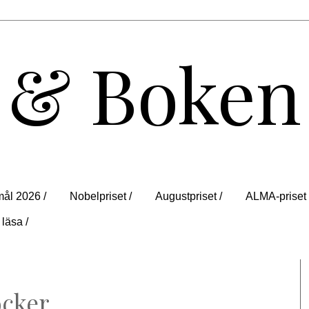
 & Boken
ål 2026 /
Nobelpriset /
Augustpriset /
ALMA-priset 
 läsa /
öcker