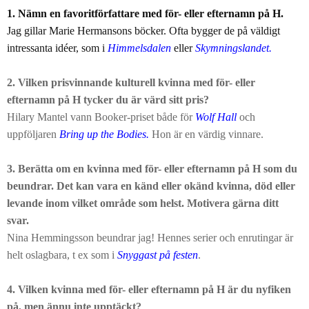
1. Nämn en favoritförfattare med för- eller efternamn på H.
Jag gillar Marie Hermansons böcker. Ofta bygger de på väldigt
intressanta idéer, som i
Himmelsdalen
eller
Skymningslandet
.
2. Vilken prisvinnande kulturell kvinna med för- eller
efternamn på H tycker du är värd sitt pris?
Hilary Mantel vann Booker-priset både för
Wolf Hall
och
uppföljaren
Bring up the Bodies
.
Hon är en värdig vinnare.
3. Berätta om en kvinna med för- eller efternamn på H som du
beundrar. Det kan vara en känd eller okänd kvinna, död eller
levande inom vilket område som helst. Motivera gärna ditt
svar.
Nina Hemmingsson beundrar jag! Hennes serier och enrutingar är
helt oslagbara, t ex som i
Snyggast på festen
.
4. Vilken kvinna med för- eller efternamn på H är du nyfiken
på, men ännu inte upptäckt?